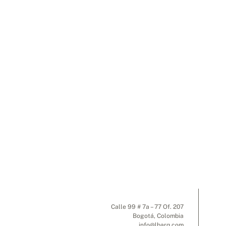
Calle 99 # 7a – 77 Of. 207
Bogotá, Colombia
info@lbarq.com