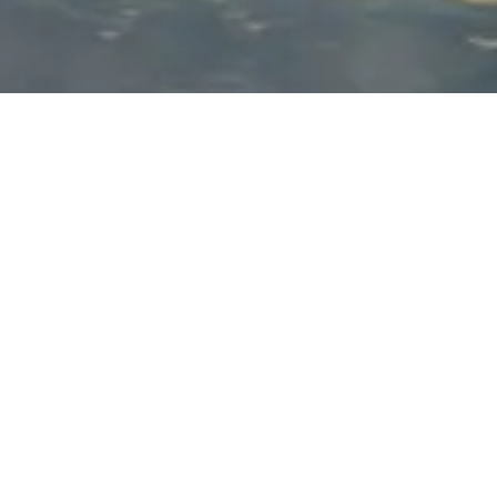
Casa L.D.
Villeta – Colombia
Ver Galería.
Año: 2021